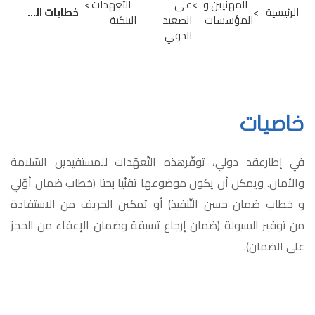
المهنيين و
على
التعهدات
الرئيسية
خطابات الضمان لطلبات العروض
المؤسسات
الصعيد
البنكية
الدولي
خاصيات
في إطارعقد دولي، توفّرهذه التّعهّدات للمستفيدين السّلامة
والأمان. ويمكن أن يكون موضوعها تقنّيا بحتا (خطاب ضمان أوّلي
و خطاب ضمان حسن التّنفيذ) أو تمكين الحريف من الاستفادة
من توفير السيولة (ضمان إرجاع تسبقة وضمان الإعفاء من الحجز
على الضمان)
.