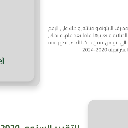
ة في عام 2021 على صلابة مصرف الزيتونة و متانته, و ذلك على الرغم
صلابة و تعزيزها عاما بعد عام. و بذلك,
لمالي لتونس. فمن حيث الأداء, تظهر سنة
التقرير السنوي 2020