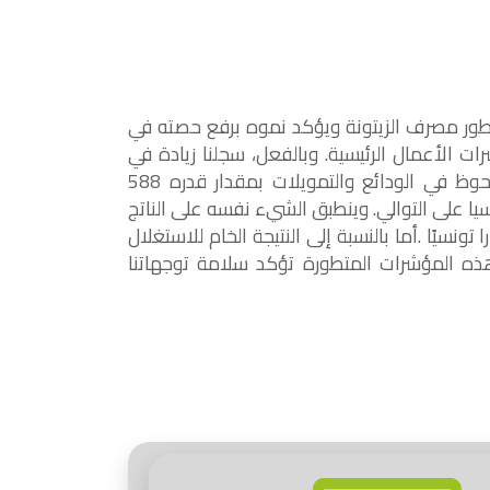
ستمرار تطور مصرف الزيتونة ويؤكد نموه برفع حصته في
الأعمال الرئيسية. وبالفعل، سجلنا زيادة في
المؤشرات وذلك يتضح من الارتفاع الملحوظ في الودائع والتمويلات بمقدار قدره 588
24 مليون دينارا تونسيا على التوالي. وينطبق الشيء نفسه على الناتج
ث بلغ 31.5 مليون دينارا تونسيًا .أما بالنسبة إلى النتيجة الخام للاستغلال
يًا. كل هذه المؤشرات المتطورة تؤكد سلامة توجهاتنا