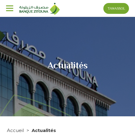
TAWASSOL
Aller
au
contenu
principal
Actualités
Fil
Accueil
Actualités