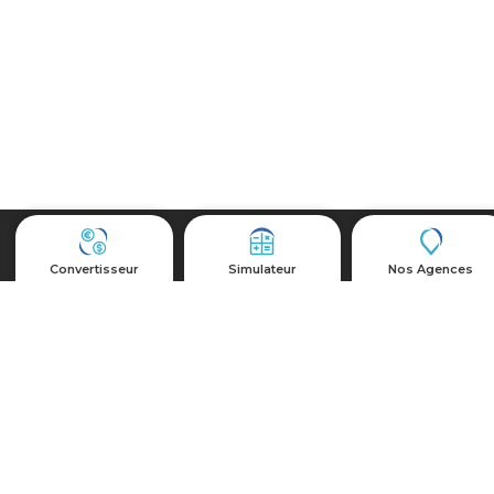
Autres
Convertisseur
Simulateur
Nos Agences
FAQ
Ressources Humaines
Actualités et Événements
Plan du site
Nous suivre