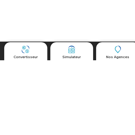
Autres
Convertisseur
Simulateur
Nos Agences
FAQ
Ressources Humaines
Actualités et Événements
Plan du site
Nous suivre