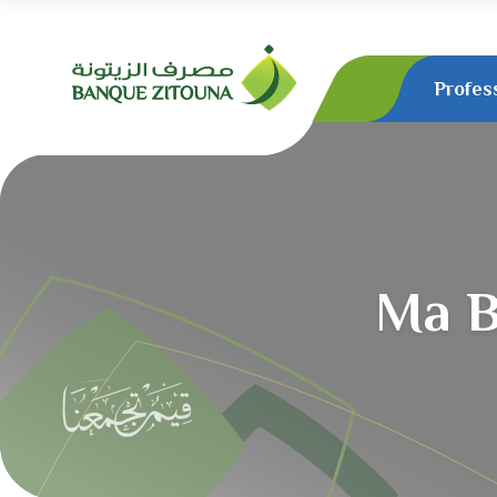
Aller
Profes
au
contenu
principal
Ma B