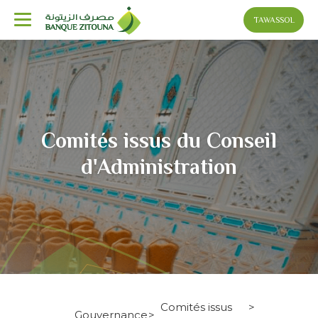
TAWASSOL
Aller
au
contenu
principal
Comités issus du Conseil
d'Administration
Fil
Comités issus
Gouvernance