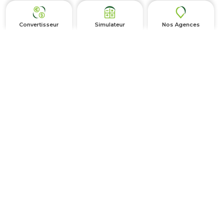
Convertisseur
Simulateur
Nos Agences
Autres
FAQ
Ressources Humaines
Actualités et Événements
Plan du site
Nous suivre
Newsletter